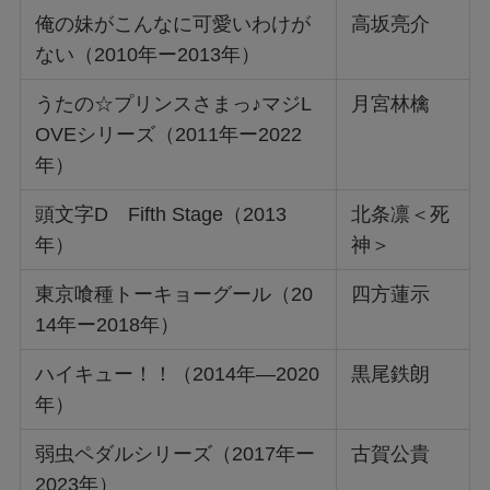
俺の妹がこんなに可愛いわけが
高坂亮介
ない（2010年ー2013年）
うたの☆プリンスさまっ♪マジL
月宮林檎
OVEシリーズ（2011年ー2022
年）
頭文字D Fifth Stage（2013
北条凛＜死
年）
神＞
東京喰種トーキョーグール（20
四方蓮示
14年ー2018年）
ハイキュー！！（2014年―2020
黒尾鉄朗
年）
弱虫ペダルシリーズ（2017年ー
古賀公貴
2023年）