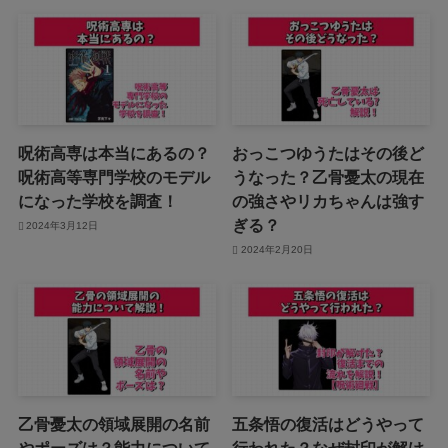
呪術高専は本当にあるの？
おっこつゆうたはその後ど
呪術高等専門学校のモデル
うなった？乙骨憂太の現在
になった学校を調査！
の強さやリカちゃんは強す
ぎる？
2024年3月12日
2024年2月20日
乙骨憂太の領域展開の名前
五条悟の復活はどうやって
やポーズは？能力について
行われた？なぜ封印が解け