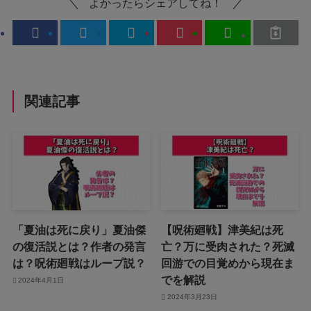
よかったらシェアしてね！
関連記事
「夏油は死に戻り」夏油傑
【呪術廻戦】津美紀は死
の復活説とは？作者の発言
亡？万に受肉された？死滅
は？呪術廻戦はループ説？
回游での目覚めから現在ま
でを解説
2024年4月1日
2024年3月23日