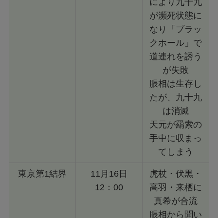
により九十九
が瀕死状態に
なり「ブラッ
クホール」で
道連れを誘う
が失敗
脹相は生存し
たが、九十九
は消滅
天元が羂索の
手中に収まっ
てしまう
東京第1結界
11月16日
虎杖・伏黒・
12：00
高羽・来栖に
真希が合流
脹相から聞い