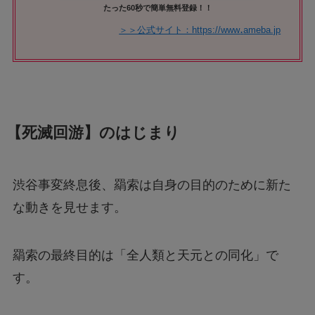
たった60秒で簡単無料登録！！
.
＞＞公式サイト：https://www
ameba.jp
【死滅回游】のはじまり
渋谷事変終息後、羂索は自身の目的のために新た
な動きを見せます。
羂索の最終目的は「全人類と天元との同化」で
す。