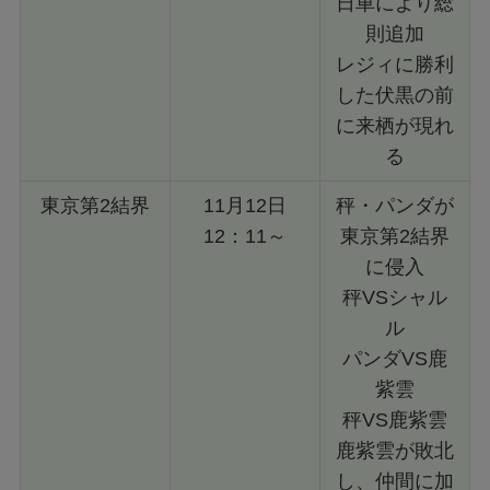
日車により総
則追加
レジィに勝利
した伏黒の前
に来栖が現れ
る
東京第2結界
11月12日
秤・パンダが
12：11～
東京第2結界
に侵入
秤VSシャル
ル
パンダVS鹿
紫雲
秤VS鹿紫雲
鹿紫雲が敗北
し、仲間に加