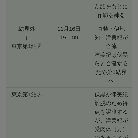
た話をもとに
作戦を練る
結界外
11月16日
真希・伊地
↓
15：00
知・津美紀が
東京第1結界
合流
津美紀は伏黒
らと合流する
ため第1結界
へ
東京第1結界
伏黒が津美紀
離脱のため得
点を譲渡する
が、津美紀が
受肉体（万）
であることが