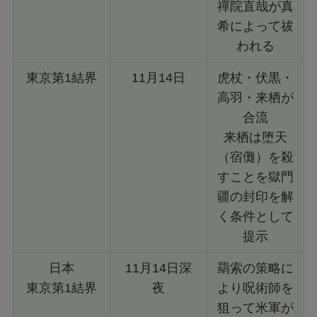
禪院直哉が真
希によって祓
われる
東京第1結界
11月14日
虎杖・伏黒・
高羽・来栖が
合流
来栖は堕天
（宿儺）を殺
すことを獄門
疆の封印を解
く条件として
提示
日本
11月14日深
羂索の策略に
東京第1結界
夜
より呪術師を
狙って米軍が