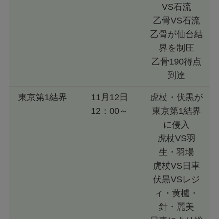
VS石流
乙骨VS石流
乙骨が仙台結
界を制圧
乙骨190得点
到達
東京第1結界
11月12日
虎杖・伏黒が
12：00～
東京第1結界
に侵入
虎杖VS羽
生・羽場
虎杖VS日車
伏黒VSレジ
ィ・黄櫨・
針・麗美