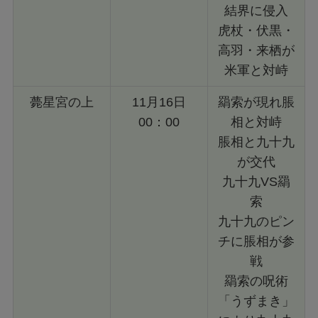
結界に侵入
虎杖・伏黒・
高羽・来栖が
米軍と対峙
薨星宮の上
11月16日
羂索が現れ脹
00：00
相と対峙
脹相と九十九
が交代
九十九VS羂
索
九十九のピン
チに脹相が参
戦
羂索の呪術
「うずまき」