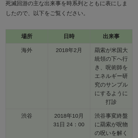
死滅回游の主な出来事を時系列とともに表にしま
したので、以下をご覧ください。
場所
日時
出来事
海外
2018年2月
羂索が米国大
統領の下へ行
き、呪術師を
エネルギー研
究のサンプル
にするように
打診
渋谷
2018年10月
渋谷事変終盤
31日 24：00
に羂索が呪物
の呪いを解く