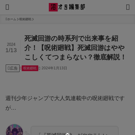
ホーム
呪術廻戦
死滅回游の時系列で出来事を紹
2024
介！【呪術廻戦】死滅回游はやや
1/13
こしくてつまらない？徹底解説！
広告
2024年1月13日
呪術廻戦
週刊少年ジャンプで大人気連載中の呪術廻戦です
が…