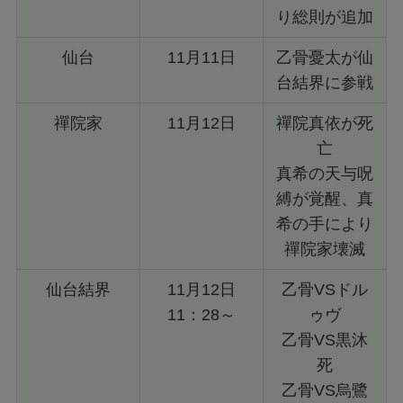
り総則が追加
仙台
11月11日
乙骨憂太が仙
台結界に参戦
禪院家
11月12日
禪院真依が死
亡
真希の天与呪
縛が覚醒、真
希の手により
禪院家壊滅
仙台結界
11月12日
乙骨VSドル
11：28～
ゥヴ
乙骨VS黒沐
死
乙骨VS烏鷺