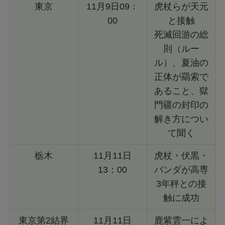
東京
11月9日09：
虎杖らが天元
00
と接触
死滅回游の総
則（ルー
ル）、夏油の
正体が羂索で
あること、獄
門疆の封印の
解き方につい
て聞く
栃木
11月11日
虎杖・伏黒・
13：00
パンダが高専
3年秤との接
触に成功
東京第2結界
11月11日
鹿紫雲一によ