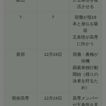
活させる
？
？
宿儺が指19
本と身仏を吸
収
五条悟が高専
に向かう
新宿
12月24日
宿儺・裏梅が
待機
羂索単独行動
開始（残りの
泳者を狩るた
め）
呪術高専
12月24日
高専メンバー
が五条悟を見