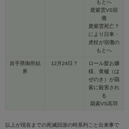
もとへ
鹿紫雲VS宿
儺
鹿紫雲死亡？
により日車・
虎杖が宿儺の
もとへ
岩手県御所結
12月24日？
ロール髪お嬢
界
様、黄櫨（は
ぜのき）が羂
索に殺害され
る
羂索VS高羽
以上が現在までの死滅回游の時系列ごと出来事で