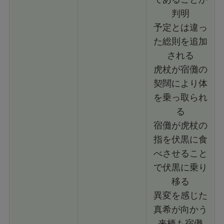
判明
予定とは違っ
た総則を追加
される
虎杖が宿儺の
契闊により体
を乗っ取られ
る
宿儺が虎杖の
指を伏黒に食
べさせること
で伏黒に乗り
移る
異変を感じた
真希が向かう
来栖も宿儺