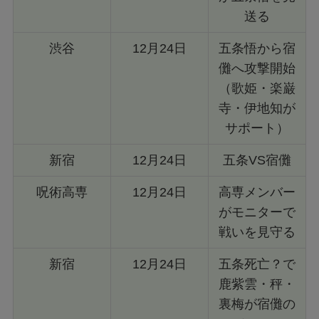
送る
渋谷
12月24日
五条悟から宿
儺へ攻撃開始
（歌姫・楽巌
寺・伊地知が
サポート）
新宿
12月24日
五条VS宿儺
呪術高専
12月24日
高専メンバー
がモニターで
戦いを見守る
新宿
12月24日
五条死亡？で
鹿紫雲・秤・
裏梅が宿儺の