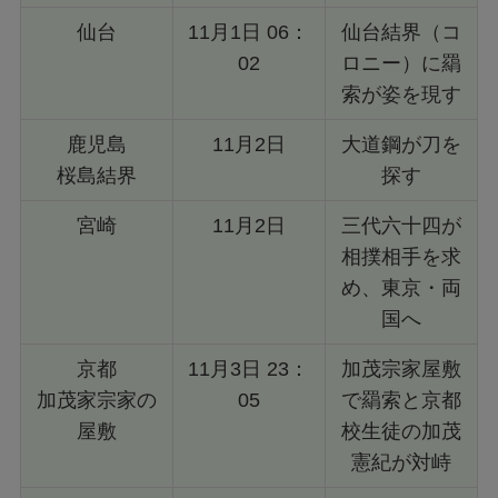
仙台
11月1日 06：
仙台結界（コ
02
ロニー）に羂
索が姿を現す
鹿児島
11月2日
大道鋼が刀を
桜島結界
探す
宮崎
11月2日
三代六十四が
相撲相手を求
め、東京・両
国へ
京都
11月3日 23：
加茂宗家屋敷
加茂家宗家の
05
で羂索と京都
屋敷
校生徒の加茂
憲紀が対峙