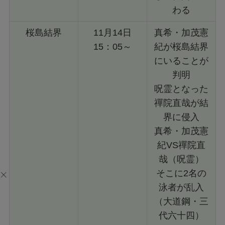
わる
桜島結界
11月14日
真希・加茂憲
15：05～
紀が桜島結界
にいることが
判明
呪霊となった
禪院直哉が結
界に侵入
真希・加茂憲
紀VS禪院直
哉（呪霊）
そこに2名の
泳者が乱入
（大道鋼・三
代六十四）