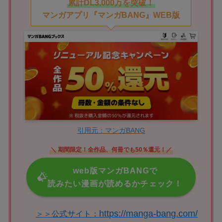
累計DL3,000万を突破！
マンガアプリ『マンガBANG』WEB版
引用元：マンガBANG
＼ 期間限定！全作品、何冊でも50％還元！／
web版マンガBANGで
読みたい漫画が読めるかチェック！
https://manga-bang.com/
＞＞公式サイト：