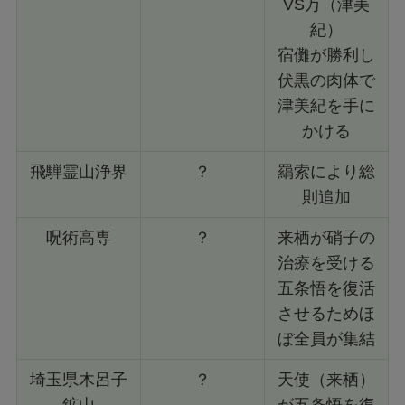
VS万（津美
紀）
宿儺が勝利し
伏黒の肉体で
津美紀を手に
かける
飛騨霊山浄界
？
羂索により総
則追加
呪術高専
？
来栖が硝子の
治療を受ける
五条悟を復活
させるためほ
ぼ全員が集結
埼玉県木呂子
？
天使（来栖）
鉱山
が五条悟を復