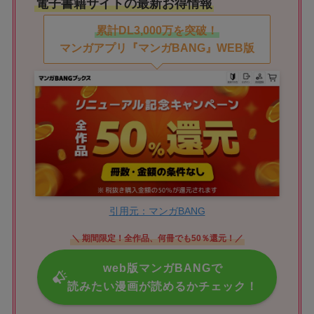
電子書籍サイトの最新お得情報
累計DL3,000万を突破！
マンガアプリ『マンガBANG』WEB版
引用元：マンガBANG
＼ 期間限定！全作品、何冊でも50％還元！／
web版マンガBANGで
読みたい漫画が読めるかチェック！