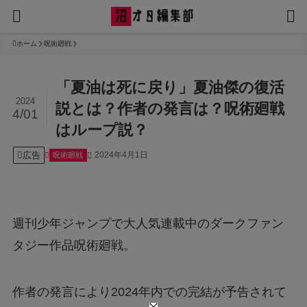
ホーム
呪術廻戦
「夏油は死に戻り」夏油傑の復活
2024
説とは？作者の発言は？呪術廻戦
4/01
はループ説？
広告
2024年4月1日
呪術廻戦
週刊少年ジャンプで大人気連載中のダークファン
タジー作品呪術廻戦。
作者の発言により2024年内での完結が予告されて