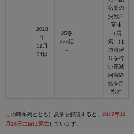
宿儺の
決戦日
夏油
2018
25巻
（羂
年
222話
—
索）は
12月
～
游者狩
24日
りを行
い死滅
回游終
結を目
指す
この時系列とともに夏油を解説すると、
2017年12
月24日に彼は死亡
しています。