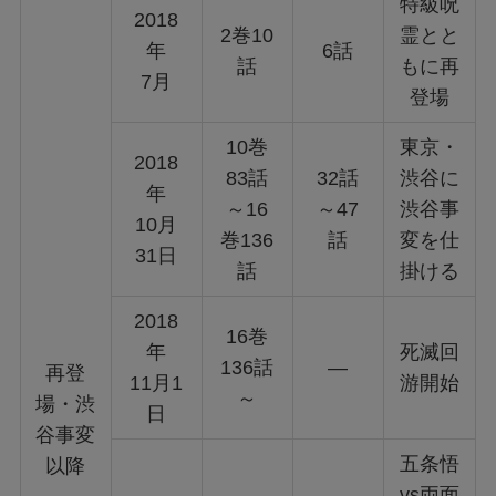
特級呪
2018
2巻10
霊とと
年
6話
話
もに再
7月
登場
10巻
東京・
2018
83話
32話
渋谷に
年
～16
～47
渋谷事
10月
巻136
話
変を仕
31日
話
掛ける
2018
16巻
年
死滅回
136話
—
再登
11月1
游開始
～
場・渋
日
谷事変
五条悟
以降
vs両面