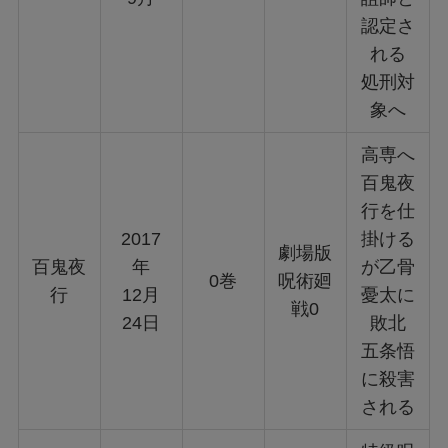
認定さ
れる
処刑対
象へ
高専へ
百鬼夜
行を仕
2017
掛ける
劇場版
百鬼夜
年
が乙骨
0巻
呪術廻
行
12月
憂太に
戦0
24日
敗北
五条悟
に殺害
される