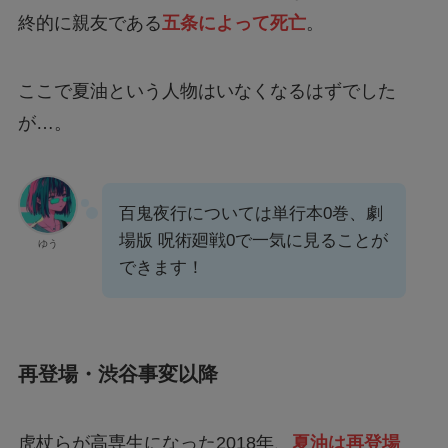
終的に親友である
五条によって死亡
。
ここで夏油という人物はいなくなるはずでした
が…。
百鬼夜行については単行本0巻、劇
場版 呪術廻戦0で一気に見ることが
ゆう
できます！
再登場・渋谷事変以降
虎杖らが高専生になった2018年、
夏油は再登場