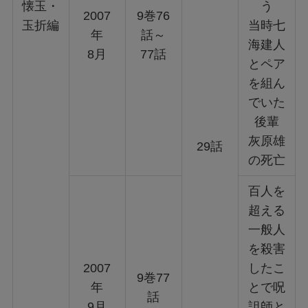
懐玉・
う
2007
9巻76
玉折編
当時七
年
話～
海建人
8月
77話
とペア
を組ん
でいた
後輩
灰原雄
29話
の死亡
百人を
超える
一般人
を殺害
2007
したこ
9巻77
年
とで呪
話
9月
詛師と