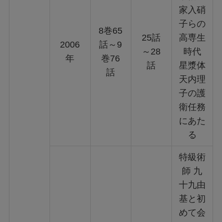
家入硝
子らの
8巻65
25話
高専生
2006
話～9
～28
時代
年
巻76
話
星漿体
話
天内理
子の護
衛任務
にあた
る
特級術
師 九
十九由
基と初
めて会