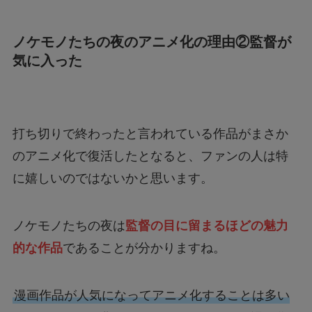
ノケモノたちの夜のアニメ化の理由②監督が
気に入った
打ち切りで終わったと言われている作品がまさか
のアニメ化で復活したとなると、ファンの人は特
に嬉しいのではないかと思います。
ノケモノたちの夜は
監督の目に留まるほどの魅力
的な作品
であることが分かりますね。
漫画作品が人気になってアニメ化することは多い