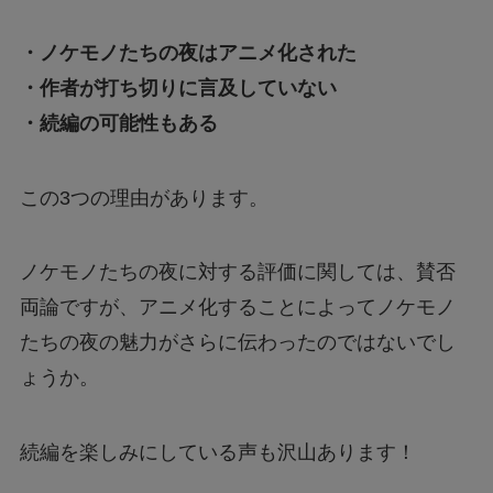
・ノケモノたちの夜はアニメ化された
・作者が打ち切りに言及していない
・続編の可能性もある
この3つの理由があります。
ノケモノたちの夜に対する評価に関しては、賛否
両論ですが、アニメ化することによってノケモノ
たちの夜の魅力がさらに伝わったのではないでし
ょうか。
続編を楽しみにしている声も沢山あります！