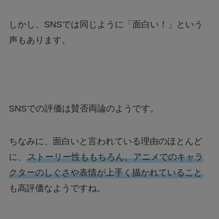
しかし、SNSでは同じように「面白い！」という
声もあります。
SNSでの評価は賛否両論のようです。
ちなみに、面白いと言われている理由のほとんど
に、
ストーリー性ももちろん、アニメでのキャラ
クターのしぐさや表情が上手く描かれていること
も高評価なようですね。