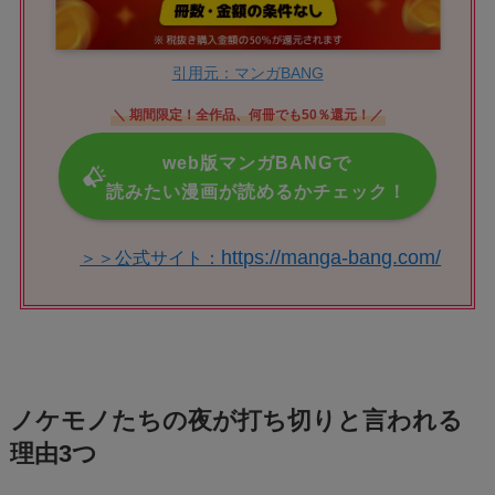
引用元：マンガBANG
＼ 期間限定！全作品、何冊でも50％還元！／
web版マンガBANGで
読みたい漫画が読めるかチェック！
https://manga-bang.com/
＞＞公式サイト：
ノケモノたちの夜が打ち切りと言われる
理由3つ