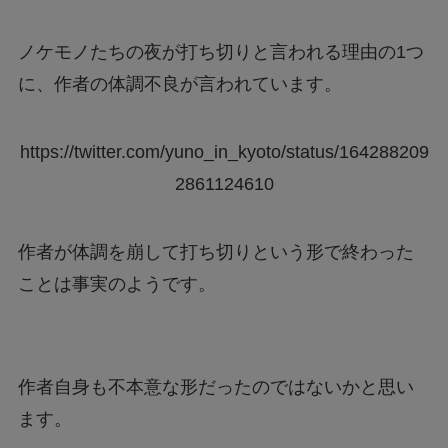
ノケモノたちの夜が打ち切りと言われる理由の1つ
に、作者の体調不良が言われています。
https://twitter.com/yuno_in_kyoto/status/164288209
2861124610
作者が体調を崩して打ち切りという形で終わった
ことは事実のようです。
作者自身も不本意な形だったのではないかと思い
ます。