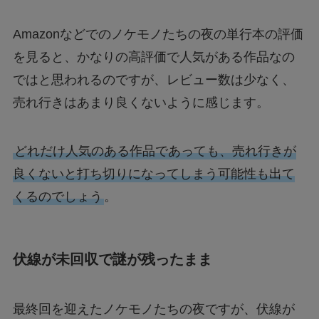
Amazonなどでのノケモノたちの夜の単行本の評価
を見ると、かなりの高評価で人気がある作品なの
ではと思われるのですが、レビュー数は少なく、
売れ行きはあまり良くないように感じます。
どれだけ人気のある作品であっても、売れ行きが
良くないと打ち切りになってしまう可能性も出て
くるのでしょう
。
伏線が未回収で謎が残ったまま
最終回を迎えたノケモノたちの夜ですが、伏線が