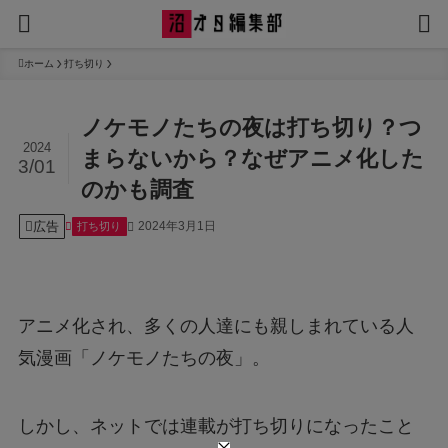
ホーム
打ち切り
ノケモノたちの夜は打ち切り？つ
2024
まらないから？なぜアニメ化した
3/01
のかも調査
広告
2024年3月1日
打ち切り
アニメ化され、多くの人達にも親しまれている人
気漫画「ノケモノたちの夜」。
しかし、ネットでは連載が打ち切りになったこと