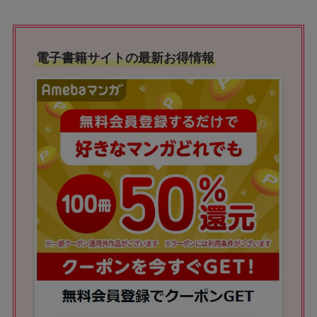
電子書籍サイトの最新お得情報