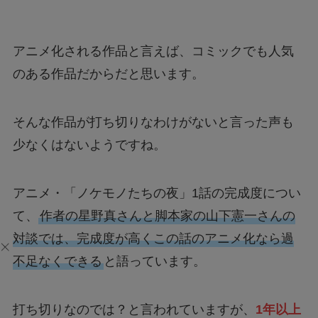
アニメ化される作品と言えば、コミックでも人気
のある作品だからだと思います。
そんな作品が打ち切りなわけがないと言った声も
少なくはないようですね。
アニメ・「ノケモノたちの夜」1話の完成度につい
て、
作者の星野真さんと脚本家の山下憲一さんの
対談では、完成度が高くこの話のアニメ化なら過
不足なくできる
と語っています。
打ち切りなのでは？と言われていますが、
1年以上