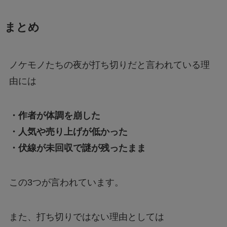
まとめ
ノケモノたちの夜が打ち切りだと言われている理
由には
・作者が体調を崩した
・人気や売り上げが低かった
・伏線が未回収で謎が残ったまま
この3つが言われています。
また、打ち切りではない理由としては