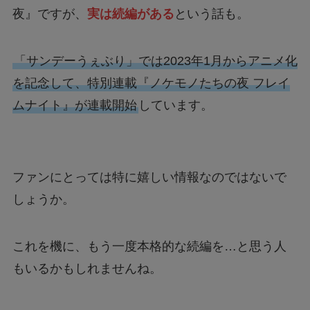
夜』ですが、
実は続編がある
という話も。
「サンデーうぇぶり」では2023年1月からアニメ化
を記念して、特別連載『ノケモノたちの夜 フレイ
ムナイト』が連載開始
しています。
ファンにとっては特に嬉しい情報なのではないで
しょうか。
これを機に、もう一度本格的な続編を…と思う人
もいるかもしれませんね。