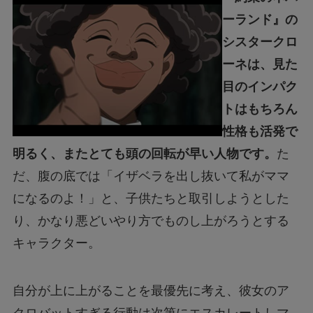
ーランド』の
シスタークロ
ーネは、見た
目のインパク
トはもちろん
性格も活発で
明るく、またとても頭の回転が早い人物です。
た
だ、腹の底では「
イザベラを出し抜いて私がママ
になるのよ！
」と、子供たちと取引しようとした
り、かなり悪どいやり方でものし上がろうとする
キャラクター。
自分が上に上がることを最優先に考え、彼女のア
クロバットすぎる行動は次第にエスカレートしマ