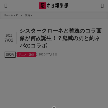
ホーム
アニメ・漫画
シスタークローネと善逸のコラ画
2026
像が何故誕生！？鬼滅の刃と約ネ
7/02
バのコラボ
広告
2026年7月2日
アニメ・漫画