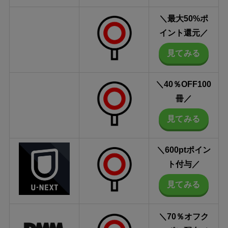
＼最大50%
ポ
イント還元
／
見てみる
＼40％OFF
100
冊
／
見てみる
＼600pt
ポイン
ト付与
／
見てみる
＼70％オフ
ク