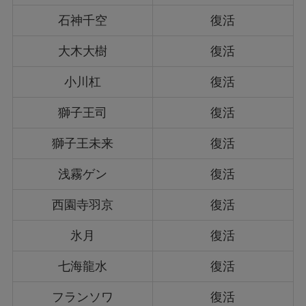
石神千空
復活
大木大樹
復活
小川杠
復活
獅子王司
復活
獅子王未来
復活
浅霧ゲン
復活
西園寺羽京
復活
氷月
復活
七海龍水
復活
フランソワ
復活